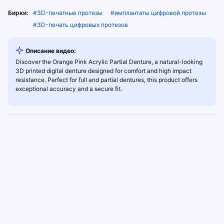
Бирки:
#
3D-печатные протезы
#
имплантаты цифровой протезы
#
3D-печать цифровых протезов
Описание видео:
Discover the Orange Pink Acrylic Partial Denture, a natural-looking
3D printed digital denture designed for comfort and high impact
resistance. Perfect for full and partial dentures, this product offers
exceptional accuracy and a secure fit.