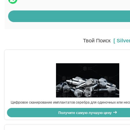
Твой Поиск
[ Silve
Цифровое сканирование имплантатов серебра для одиночных или нес
Получите самую лучшую цену