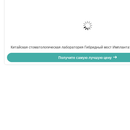
Китайская стоматологическая лаборатория Гибридный мост Импланта
винт удержанный или цементированный Метод установки для 
Получите самую лучшую цену
стоматологических приложений